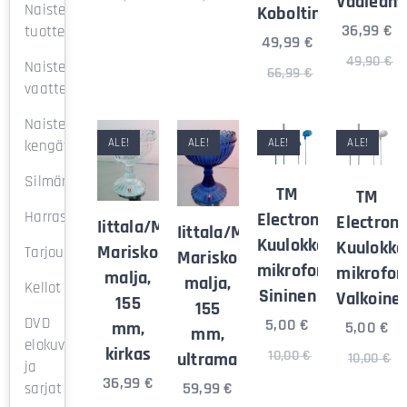
Vaaleans
Naisten
Koboltinsininen
36,99
€
tuotteet
49,99
€
49,90
€
Naisten
66,99
€
vaatteet.
Naisten
ALE!
ALE!
ALE!
ALE!
kengät
Silmämeikki
TM
TM
Harrastus&musiikki.
Electron
Electron
Iittala/Marimekko
Iittala/Marimekko
Kuulokkeet
Kuulokke
Mariskooli
Tarjoustuotteet
Mariskooli
mikrofonilla
mikrofoni
malja,
malja,
Kellot
Sininen
Valkoine
155
155
DVD
5,00
€
mm,
5,00
€
mm,
elokuvat
kirkas
10,00
€
ultramariininsininen
10,00
€
ja
36,99
€
59,99
€
sarjat