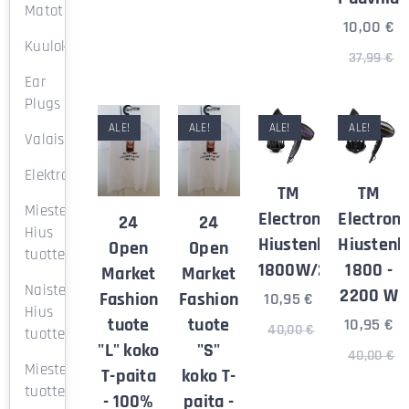
Matot
10,00
€
Kuulokkeet
37,99
€
Ear
Plugs
ALE!
ALE!
ALE!
ALE!
Valaisimet
Elektroniikka
TM
TM
Miesten
Electron
Electron
24
24
Hius
Hiustenkuivaaja
Hiustenk
Open
Open
tuotteet
1800W/2200W.
1800 -
Market
Market
Naisten
2200 W
Fashion
Fashion
10,95
€
Hius
tuote
tuote
10,95
€
40,00
€
tuotteet
"L" koko
"S"
40,00
€
Miesten
T-paita
koko T-
tuotteet
- 100%
paita -