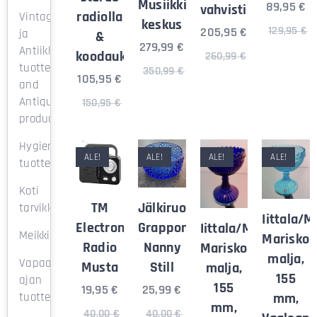
Musiikki
89,95
€
vahvistimella
radiolla
Vintage
keskus
129,95
€
205,95
€
ja
&
279,99
€
Antiikki
koodauksella
260,99
€
tuotteet/Vintage
350,99
€
105,95
€
and
Antique
150,95
€
products
Hygienia
ALE!
ALE!
ALE!
ALE!
tuotteet
Koti
Jälkiruokamalja,
TM
tarvikkeet
Iittala/
Grapponia,
Electron
Iittala/Marimekko
Meikkituotteet
Mariskoo
Nanny
Radio
Mariskooli
malja,
Vapaa-
Still
Musta
malja,
155
ajan
155
25,99
€
19,95
€
tuotteet
mm,
mm,
40,00
€
40,00
€