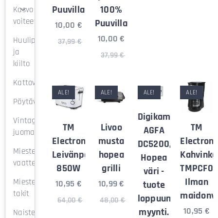
Puuvillaa
100%
Kasvo
voiteet
Puuvillaa
10,00
€
10,00
€
Huulipuna
37,99
€
ja
37,99
€
kiilto
Kattovalaisimet
ALE!
ALE!
ALE!
ALE!
Pöytävalaisimet
Digikamera
Vintage
TM
Livoo
TM
AGFA
juomalasit
Electron
musta
Electron
DC5200,
Miesten
Leivänpaahdin
hopea
Kahvinke
Hopea
vaatteet
850W
grilli
TMPCF00
väri -
Ilman
Miesten
10,95
€
10,99
€
tuote
takit
maidonv
loppuun
64,00
€
48,00
€
10,95
€
myynti.
Naisten