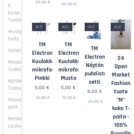
49,90
€
69,99
€
5
Euron
Tuotteet
ALE!
ALE!
ALE!
ALE!
Hiusten
hoito
TM
TM
TM
Vartalonhoito
Electron
Electron
Electron
24
Kuulokkeet
Kuulokkeet
Miesten
Näytön
Open
mikrofonilla
mikrofonilla
Tuoksut
puhdistusaine
Market
Pinkki
Musta
Naisten
setti
Fashion
5,00
€
5,00
€
Tuoksut
tuote
8,00
€
10,00
€
10,00
€
"M"
Playstation
20,00
€
pelit
koko T-
paita -
Naisten
100%
Laukut
Puuvillaa