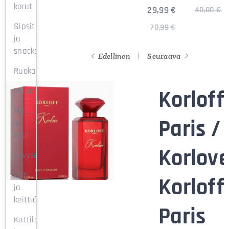
korut
29,99
€
40,00
€
Sipsit
70,99
€
ja
snacksit
Edellinen
Seuraava
Ruokatuotteet
Muumimukit
Korloff
Mukit
ance
Paris /
ja
lasit
O
Korlov
Levysoittimet
Koti
R
Korloff
ja
keittiö
E
Paris
Kattilat