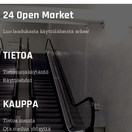
24 Open Market
Luo laadukasta käyttöläheistä arkea!
TIETOA
Tietosuojakäytäntö
Käyttöehdot
KAUPPA
Tietoa meistä
Ota meihin yhteyttä