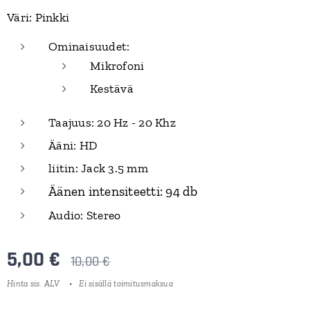
Väri: Pinkki
Ominaisuudet:
Mikrofoni
Kestävä
Taajuus: 20 Hz - 20 Khz
Ääni: HD
liitin: Jack 3.5 mm
Äänen intensiteetti: 94 db
Audio: Stereo
5,00
€
10,00
€
Hinta sis. ALV
Ei sisällä toimitusmaksua