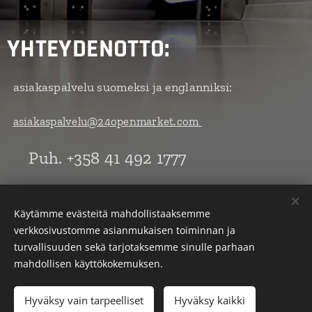
YHTEYDENOTTO:
asiakaspalvelu suomeksi ja englanniksi:
asiakaspalvelu@24openmarket.com
Puh. +358 41 492 1777
All Rights Reserved by 24openmarket/Sagi Productions Y-tunnus:
Käytämme evästeitä mahdollistaaksemme
2138812-0
verkkosivustomme asianmukaisen toiminnan ja
turvallisuuden sekä tarjotaksemme sinulle parhaan
Evästeet
mahdollisen käyttökokemuksen.
Lisää ostoskoriin
Hyväksy vain tarpeelliset
Hyväksy kaikki