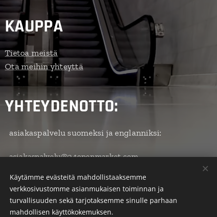
yksityis
kohdat,
KAUPPA
kuten
pipari
Tietoa meistä
reunus,
Ota meihin yhteyttä
pitsimäi
nen
koristel
YHTEYDENOTTO:
u ja
jalan
kapea
asiakaspalvelu suomeksi ja englanniksi:
muoto,
ovat
asiakaspalvelu@24openmarket.com
hieno
Käytämme evästeitä mahdollistaaksemme
esimerk
Puh. +358 41 492 1777
verkkosivustomme asianmukaisen toiminnan ja
ki lasin
turvallisuuden sekä tarjotaksemme sinulle parhaan
muotoil
mahdollisen käyttökokemuksen.
u