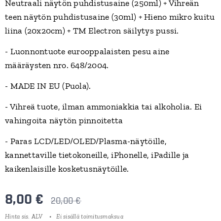
Neutraali näytön puhdistusaine (250ml) + Vihreän
teen näytön puhdistusaine (30ml) + Hieno mikro kuitu
liina (20x20cm) + TM Electron säilytys pussi.
- Luonnontuote eurooppalaisten pesu aine
määräysten nro. 648/2004.
- MADE IN EU (Puola).
- Vihreä tuote, ilman ammoniakkia tai alkoholia. Ei
vahingoita näytön pinnoitetta
- Paras LCD/LED/OLED/Plasma-näytöille,
kannettaville tietokoneille, iPhonelle, iPadille ja
kaikenlaisille kosketusnäytöille.
8,00
€
20,00
€
Hinta sis. ALV
Ei sisällä toimitusmaksua