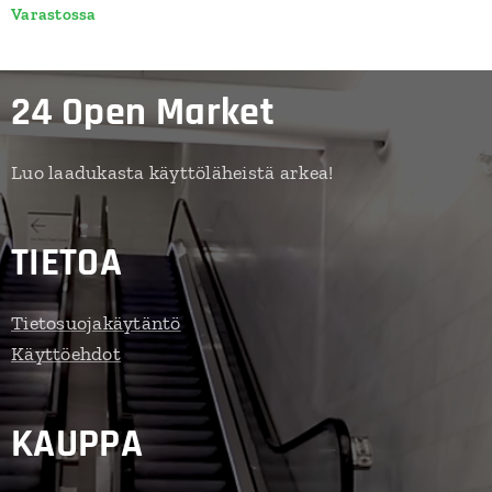
Varastossa
24 Open Market
Luo laadukasta käyttöläheistä arkea!
TIETOA
Tietosuojakäytäntö
Käyttöehdot
KAUPPA