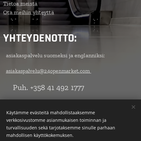
Tietoa meistä
Ota meihin yhteyttä
YHTEYDENOTTO:
asiakaspalvelu suomeksi ja englanniksi:
asiakaspalvelu@24openmarket.com
Puh. +358 41 492 1777
All Rights Reserved by 24openmarket/Sagi Productions Y-tunnus:
Käytämme evästeitä mahdollistaaksemme
2138812-0
verkkosivustomme asianmukaisen toiminnan ja
turvallisuuden sekä tarjotaksemme sinulle parhaan
Evästeet
mahdollisen käyttökokemuksen.