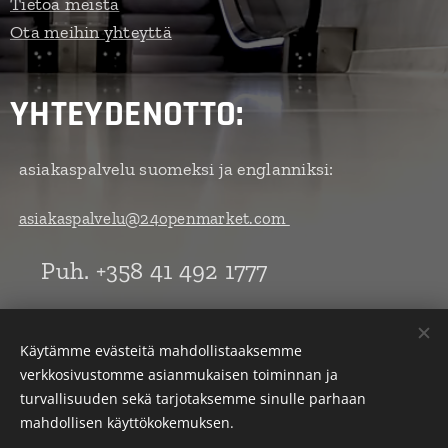
Tietoa meistä
Ota meihin yhteyttä
YHTEYDENOTTO:
asiakaspalvelu suomeksi ja englanniksi:
asiakaspalvelu@24openmarket.com
Puh. +358 41 492 1777
All Rights Reserved by 24openmarket/Sagi Productions Y-tunnus:
Käytämme evästeitä mahdollistaaksemme
2138812-0
verkkosivustomme asianmukaisen toiminnan ja
turvallisuuden sekä tarjotaksemme sinulle parhaan
Evästeet
mahdollisen käyttökokemuksen.