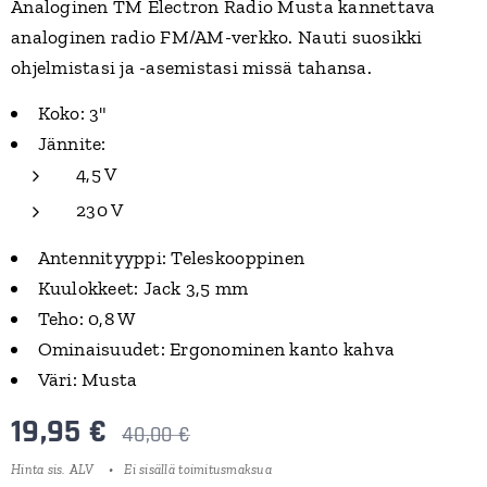
Analoginen TM Electron Radio Musta
kannettava
analoginen radio FM/AM-verkko. Nauti suosikki
ohjelmistasi ja -asemistasi missä tahansa.
Koko: 3"
Jännite:
4,5 V
230 V
Antennityyppi: Teleskooppinen
Kuulokkeet: Jack 3,5 mm
Teho: 0,8 W
Ominaisuudet: Ergonominen kanto kahva
Väri: Musta
19,95
€
40,00
€
Hinta sis. ALV
Ei sisällä toimitusmaksua