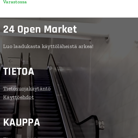
Varastossa
24 Open Market
Luo laadukasta käyttöläheistä arkea!
TIETOA
Tietosuojakäytäntö
Käyttöehdot
KAUPPA