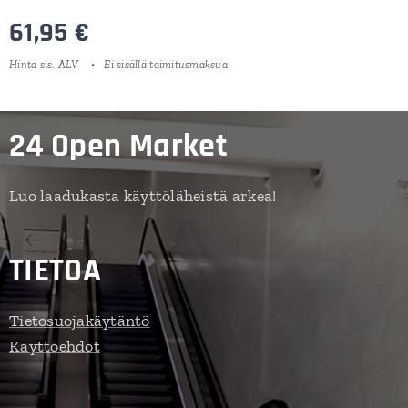
61,95
€
Hinta sis. ALV
Ei sisällä toimitusmaksua
24 Open Market
Luo laadukasta käyttöläheistä arkea!
TIETOA
Tietosuojakäytäntö
Käyttöehdot