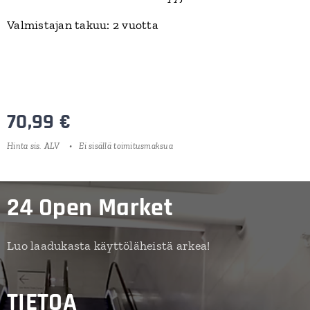
Valmistajan takuu: 2 vuotta
70,99
€
Hinta sis. ALV
Ei sisällä toimitusmaksua
24 Open Market
Luo laadukasta käyttöläheistä arkea!
TIETOA