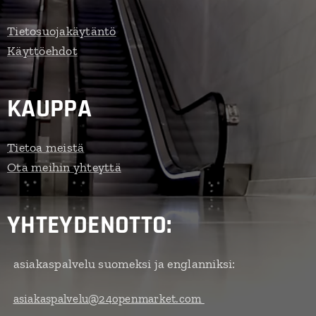
Tietosuojakäytäntö
Käyttöehdot
KAUPPA
Tietoa meistä
Ota meihin yhteyttä
YHTEYDENOTTO:
asiakaspalvelu suomeksi ja englanniksi:
asiakaspalvelu@24openmarket.com