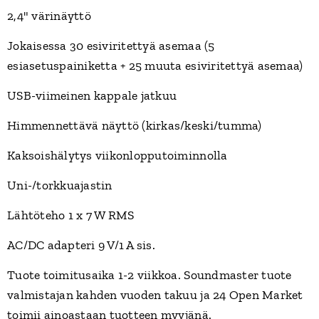
2,4" värinäyttö
Jokaisessa 30 esiviritettyä asemaa (5
esiasetuspainiketta + 25 muuta esiviritettyä asemaa)
USB-viimeinen kappale jatkuu
Himmennettävä näyttö (kirkas/keski/tumma)
Kaksoishälytys viikonlopputoiminnolla
Uni-/torkkuajastin
Lähtöteho 1 x 7 W RMS
AC/DC adapteri 9 V/1 A sis.
Tuote toimitusaika 1-2 viikkoa. Soundmaster tuote
valmistajan kahden vuoden takuu ja 24 Open Market
toimii ainoastaan tuotteen myyjänä.