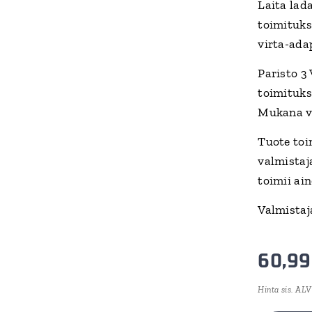
Laita lada
toimituks
virta-ada
Paristo 3 
toimituks
Mukana vi
Tuote toi
valmistaj
toimii ai
Valmistaj
60,99
Hinta sis. ALV