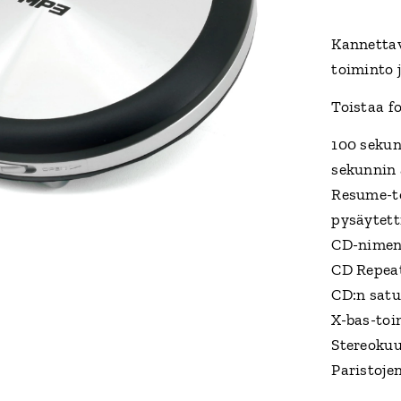
Kannettav
toiminto 
Toistaa 
100 sekun
sekunnin 
Resume-to
pysäytetti
CD-nimen
CD Repeat
CD:n satu
X-bas-toi
Stereokuu
Paristoje