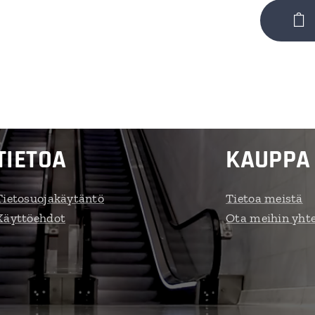
TIETOA
KAUPPA
Tietosuojakäytäntö
Tietoa meistä
Käyttöehdot
Ota meihin yht