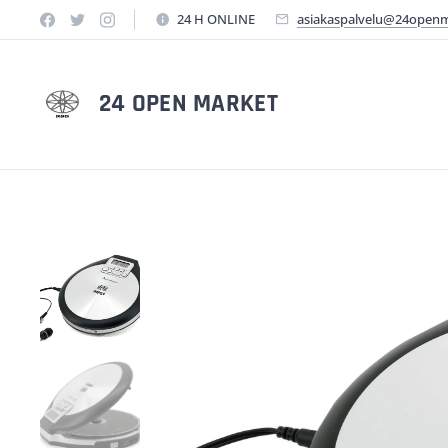
24 H ONLINE
asiakaspalvelu@24open
24 OPEN MARKET