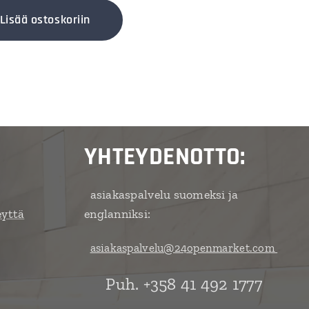
Lisää ostoskoriin
YHTEYDENOTTO:
asiakaspalvelu suomeksi ja
eyttä
englanniksi:
asiakaspalvelu@24openmarket.com
Puh. +358 41 492 1777