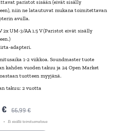
ttavat paristot sisään (eivät sisälly
een), niin ne latautuvat mukana toimitettavan
pterin avulla.
V 2x UM-3/AA 1.5 V (Paristot eivät sisälly
een.)
rta-adapteri.
mitusaika 1-2 viikkoa. Soundmaster tuote
an kahden vuoden takuu ja 24 Open Market
noastaan tuotteen myyjänä.
an takuu: 2 vuotta
€
66,99
€
Ei sisällä toimitusmaksua