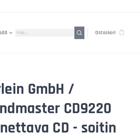
isää
Ostoskori
lein GmbH /
ndmaster CD9220
nettava CD - soitin