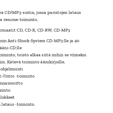
a CD/MP3-soitin, jossa paristojen lataus
ja resume-toiminto.
formaatit CD, CD-R, CD-RW, CD-MP3
nin Anti-Shock-System CD-MP3:lle ja 40
ääni-CD:lle
iminto, toisto alkaa siitä mihin se viimeksi
in. Kätevä toiminto äänikirjoille.
ohjelmointi
-/Intro -toiminto
nnaissoitto
minto
lokkeet
n lataus -toiminto.