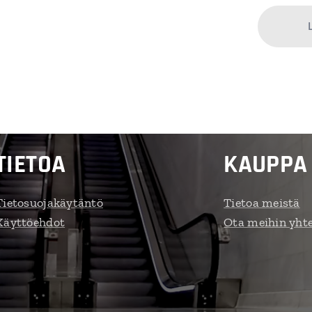
TIETOA
KAUPPA
Tietosuojakäytäntö
Tietoa meistä
Käyttöehdot
Ota meihin yht