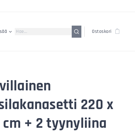
isää
Ostoskori
villainen
silakanasetti 220 x
 cm + 2 tyynyliina