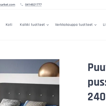
market.com
0414921777
Koti
Kaikki tuotteet
Verkkokauppa tuotteet
L
Puu
pus
240