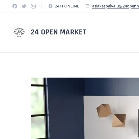
24 H ONLINE
asiakaspalvelu@24open
24 OPEN MARKET