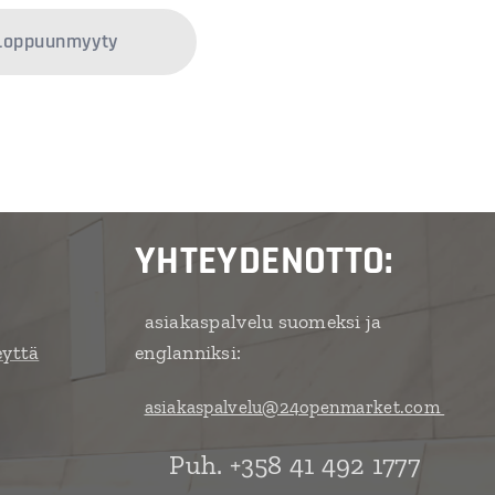
Loppuunmyyty
YHTEYDENOTTO:
asiakaspalvelu suomeksi ja
eyttä
englanniksi:
asiakaspalvelu@24openmarket.com
Puh. +358 41 492 1777