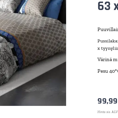
63 
Puuvillai
Pussilakan
x tyynyli
Värinä mu
Pesu 40°C
99,99
Hinta sis. ALV