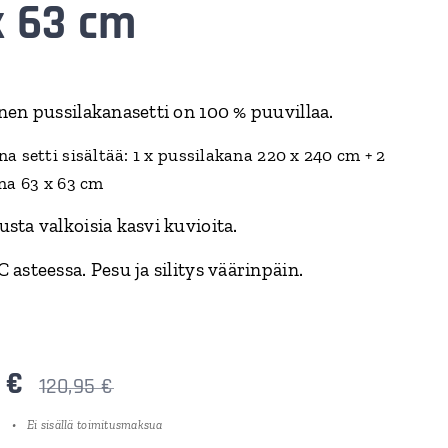
x 63 cm
nen pussilakanasetti on 100 % puuvillaa.
a setti sisältää: 1 x pussilakana 220 x 240 cm + 2
ina 63 x 63 cm
sta valkoisia kasvi kuvioita.
 asteessa. Pesu ja silitys väärinpäin.
€
120,95
€
Ei sisällä toimitusmaksua