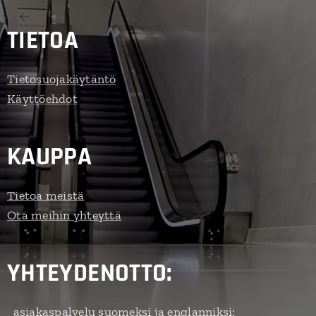
TIETOA
Tietosuojakäytäntö
Käyttöehdot
KAUPPA
Tietoa meistä
Ota meihin yhteyttä
YHTEYDENOTTO:
asiakaspalvelu suomeksi ja englanniksi: