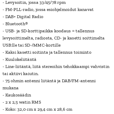
- Levysoitin, jossa 33/45/78 rpm
- FM-PLL-radio, jossa esiohjelmoidut kanavat
- DAB+ Digital Radio
- Bluetooth®
- USB- ja SD-korttipaikka koodaus = tallennus
levysoittimelta, radiosta, CD- ja kasetti soittimelta
USB:lle tai SD-/MMC-kortille
- Kaksi kasetti soitinta ja tallennus toiminto
- Kuulokeliitäntä
- Line-liitäntä, liitä stereoihin tehokkaampi vahvistin
tai aktiivi kaiutin.
- 75 ohmin antenni liitäntä ja DAB/FM-antenni
mukana
- Kaukosäädin
- 2 x 2,5 watin RMS
- Koko: 32,0 cm x 29,4 cm x 28,6 cm