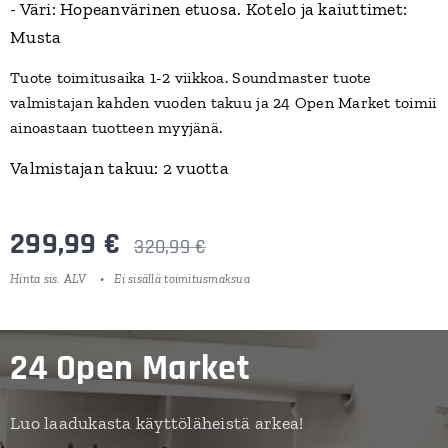
- Väri: Hopeanvärinen etuosa. Kotelo ja kaiuttimet:
Musta
Tuote toimitusaika 1-2 viikkoa. Soundmaster tuote
valmistajan kahden vuoden takuu ja 24 Open Market toimii
ainoastaan tuotteen myyjänä.
Valmistajan takuu: 2 vuotta
299,99
€
320,99
€
Hinta sis. ALV
Ei sisällä toimitusmaksua
24 Open Market
Luo laadukasta käyttöläheistä arkea!