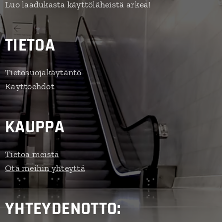
Luo laadukasta käyttöläheistä arkea!
TIETOA
Tietosuojakäytäntö
Käyttöehdot
KAUPPA
Tietoa meistä
Ota meihin yhteyttä
YHTEYDENOTTO: