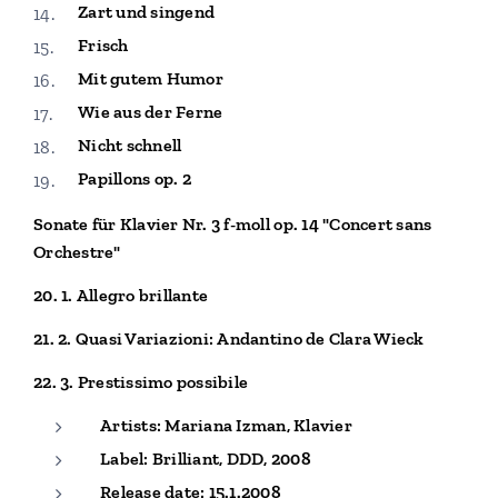
Zart und singend
Frisch
Mit gutem Humor
Wie aus der Ferne
Nicht schnell
Papillons op. 2
Sonate für Klavier Nr. 3 f-moll op. 14 "Concert sans
Orchestre"
20. 1. Allegro brillante
21. 2. Quasi Variazioni: Andantino de Clara Wieck
22. 3. Prestissimo possibile
Artists: Mariana Izman, Klavier
Label: Brilliant, DDD, 2008
Release date: 15.1.2008