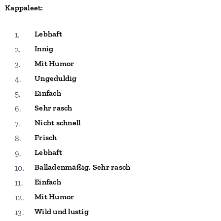
Kappaleet:
Lebhaft
Innig
Mit Humor
Ungeduldig
Einfach
Sehr rasch
Nicht schnell
Frisch
Lebhaft
Balladenmäßig. Sehr rasch
Einfach
Mit Humor
Wild und lustig