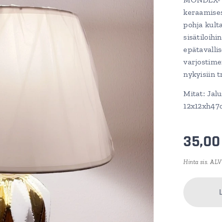
keraamises
pohja kult
sisätiloihi
epätavalli
varjostimen
nykyisiin 
Mitat: Jal
12x12xh47
35,00
Hinta sis. ALV