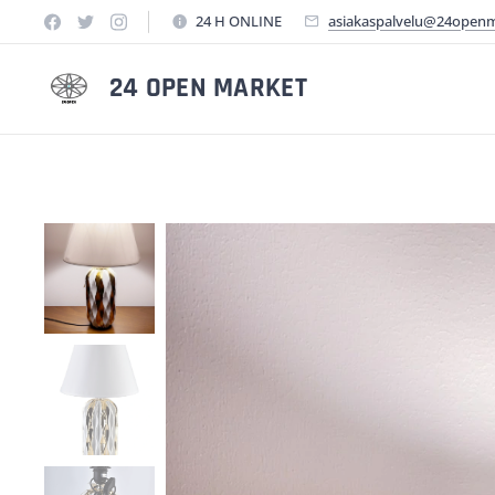
24 H ONLINE
asiakaspalvelu@24open
24 OPEN MARKET