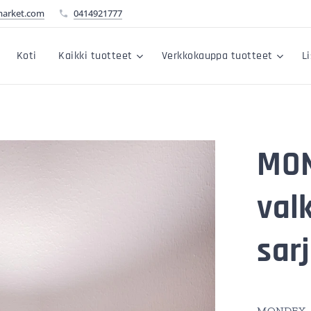
market.com
0414921777
Koti
Kaikki tuotteet
Verkkokauppa tuotteet
L
MON
val
sar
MONDEX- k