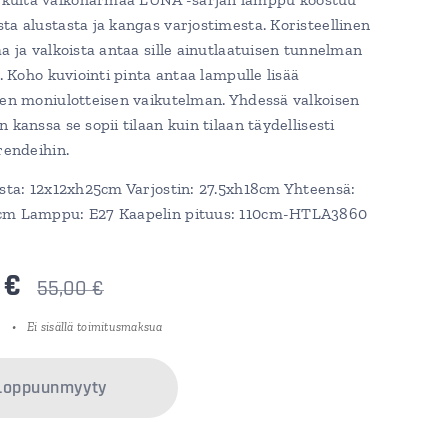
ta alustasta ja kangas varjostimesta. Koristeellinen
aa ja valkoista antaa sille ainutlaatuisen tunnelman
n. Koho kuviointi pinta antaa lampulle lisää
sen moniulotteisen vaikutelman. Yhdessä valkoisen
 kanssa se sopii tilaan kuin tilaan täydellisesti
trendeihin.
usta: 12x12xh25cm Varjostin: 27.5xh18cm Yhteensä:
cm Lamppu: E27 Kaapelin pituus: 110cm-HTLA3860
€
55,00
€
Ei sisällä toimitusmaksua
Loppuunmyyty