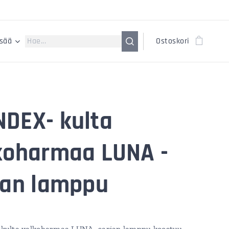
isää
Ostoskori
DEX- kulta
koharmaa LUNA -
jan lamppu
ulta valkoharmaa LUNA -sarjan lamppu koostuu