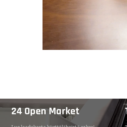
24 Open Market
Luo laadukasta käyttöläheistä arkea!