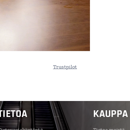
Trustpilot
TIETOA
KAUPPA
Tietosuojakäytäntö
Tietoa meistä