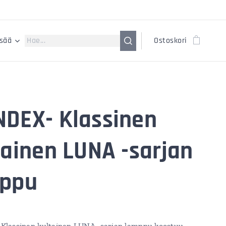
isää
Ostoskori
DEX- Klassinen
tainen LUNA -sarjan
ppu
lassinen kultainen LUNA -sarjan lamppu koostuu