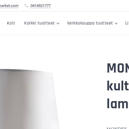
market.com
0414921777
Koti
Kaikki tuotteet
Verkkokauppa tuotteet
L
MON
kul
lam
MONDEX- K