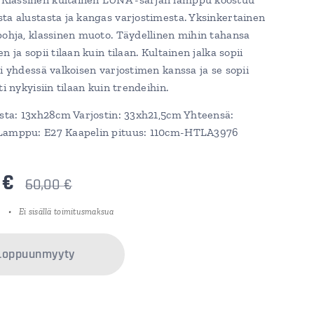
ta alustasta ja kangas varjostimesta. Yksinkertainen
pohja, klassinen muoto. Täydellinen mihin tahansa
n ja sopii tilaan kuin tilaan. Kultainen jalka sopii
ti yhdessä valkoisen varjostimen kanssa ja se sopii
ti nykyisiin tilaan kuin trendeihin.
usta: 13xh28cm Varjostin: 33xh21,5cm Yhteensä:
Lamppu: E27 Kaapelin pituus: 110cm-HTLA3976
€
60,00
€
Ei sisällä toimitusmaksua
Loppuunmyyty