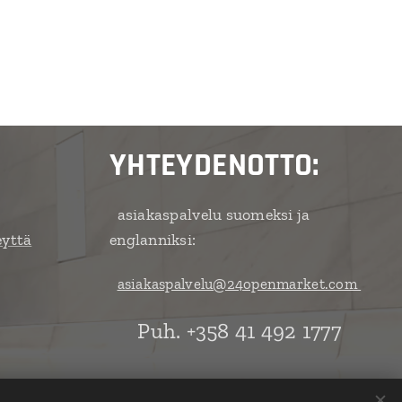
YHTEYDENOTTO:
asiakaspalvelu suomeksi ja
eyttä
englanniksi:
asiakaspalvelu@24openmarket.com
Puh. +358 41 492 1777