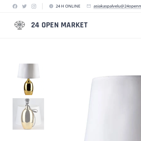
24 H ONLINE
asiakaspalvelu@24open
24 OPEN MARKET