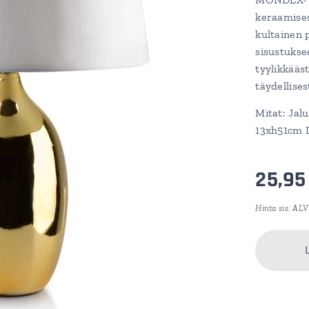
keraamises
kultainen 
sisustuksee
tyylikkääs
täydellises
Mitat: Jal
13xh51cm 
25,95
Hinta sis. ALV