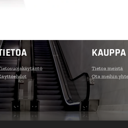
TIETOA
KAUPPA
Tietosuojakäytäntö
Tietoa meistä
Käyttöehdot
Ota meihin yht