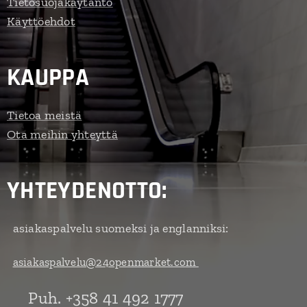
Tietosuojakäytäntö
Käyttöehdot
KAUPPA
Tietoa meistä
Ota meihin yhteyttä
YHTEYDENOTTO:
asiakaspalvelu suomeksi ja englanniksi:
asiakaspalvelu@24openmarket.com
Puh. +358 41 492 1777