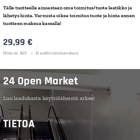
Tälle tuotteelle ainoastaan oma toimitus/tuote laatikko ja
lähetys hinta. Varmista oikea toimitus tuote ja hinta ennen
tuotteen maksua kassalla!
29,99
€
Hinta sis. ALV
Ei sisällä toimitusmaksua
24 Open Market
Luo laadukasta käyttöläheistä arkea!
TIETOA