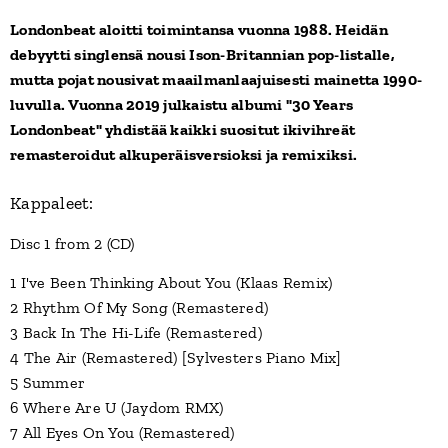
Londonbeat aloitti toimintansa vuonna 1988.
Heidän
debyytti singlensä nousi Ison-Britannian pop-listalle,
mutta pojat nousivat maailmanlaajuisesti mainetta 1990-
luvulla.
Vuonna 2019 julkaistu albumi "30 Years
Londonbeat" yhdistää kaikki suositut ikivihreät
remasteroidut alkuperäisversioksi ja remixiksi.
Kappaleet:
Disc 1 from 2 (CD)
1 I've Been Thinking About You (Klaas Remix)
2 Rhythm Of My Song (Remastered)
3 Back In The Hi-Life (Remastered)
4 The Air (Remastered) [Sylvesters Piano Mix]
5 Summer
6 Where Are U (Jaydom RMX)
7 All Eyes On You (Remastered)