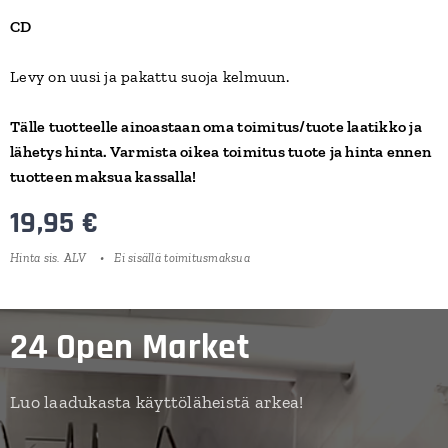
CD
Levy on uusi ja pakattu suoja kelmuun.
Tälle tuotteelle ainoastaan oma toimitus/tuote laatikko ja
lähetys hinta. Varmista oikea toimitus tuote ja hinta ennen
tuotteen maksua kassalla!
19,95
€
Hinta sis. ALV
Ei sisällä toimitusmaksua
24 Open Market
Luo laadukasta käyttöläheistä arkea!