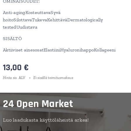
OMINAISUUDET:
Anti-agingKosteuttavaSyvä
hoitoSilottavaTukevaKehittäväDermatologically
testedUudistava
SISÄLTÖ
Aktiiviset ainesosatElastiiniHyaluronihappoKollageeni
13,00
€
Hinta sis. ALV
Ei sisällä toimitusmaksua
24 Open Market
Luo laadukasta käyttöläheistä arkea!