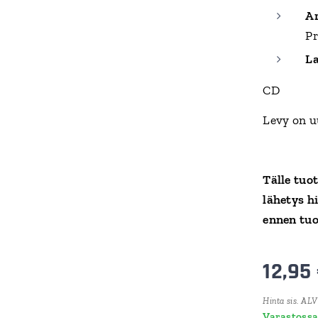
Ar
Pr
La
CD
Levy on u
Tälle tuo
lähetys h
ennen tuo
12,95
Hinta sis. ALV
Varastoss