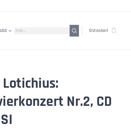
isää
Ostoskori
 Lotichius:
vierkonzert Nr.2, CD
USI