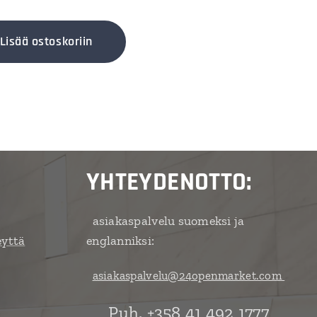
Lisää ostoskoriin
YHTEYDENOTTO:
asiakaspalvelu suomeksi ja
eyttä
englanniksi:
asiakaspalvelu@24openmarket.com
Puh. +358 41 492 1777