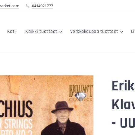
market.com
0414921777
Koti
Kaikki tuotteet
Verkkokauppa tuotteet
L
Erik
Kla
- U