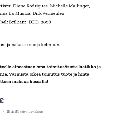
tists:
Eliane Rodrigues, Michelle Mallinger,
ima La Musica, Dirk Vermeulen
bel:
Brilliant, DDD, 2008
usi ja pakattu suoja kelmuun.
tteelle ainoastaan oma toimitus/tuote laatikko ja
inta. Varmista oikea toimitus tuote ja hinta
tteen maksua kassalla!
€
Ei sisällä toimitusmaksua
a