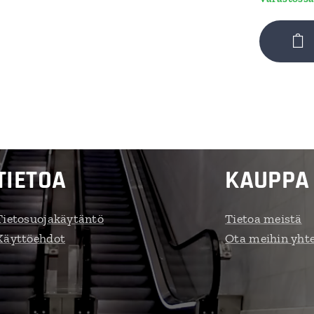
TIETOA
KAUPPA
Tietosuojakäytäntö
Tietoa meistä
Käyttöehdot
Ota meihin yht