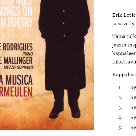
Erik Loti
ja sävell
Tämä julk
jazzin in
kappaleen
liikuttavi
Kappaleet
Sy
Sy
Sy
Sy
Sy