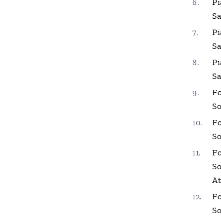
Pi
Sa
Pi
Sa
Pi
Sa
Fo
So
Fo
So
Fo
So
A
Fo
So