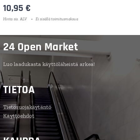
10,95
€
Hinta sis. ALV
Ei sisällä toimitusmaksua
24 Open Market
Luo laadukasta käyttöläheistä arkea!
TIETOA
Tietosuojakäytäntö
Käyttöehdot