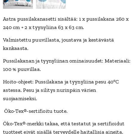
Astra pussilakanasetti sisältää: 1 x pussilakana 260 x
240 cm + 2 x tyynyliina 63 x 63 cm.
Valmistettu puuvillasta, joustava ja kestävästä
kankaasta.
Pussilakanan ja tyynyliinan ominaisuudet: Materiaali:
100 % puuvillaa.
Hoito-ohjeet: Pussilakana ja tyynyliina pesu 40°C
astessa. Pesu ja silitys nurinpäin värien
suojaamiseksi.
Öko-Tex®-sertifioitu tuote.
Öko-Tex®-merkki takaa, että testatut ja sertifioidut
tuotteet eivät sisällä terveydelle haitallisia aineita.