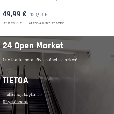
49,99
€
139,99
€
Hinta sis. ALV
Ei sisällä toimitusmaksua
24 Open Market
Luo laadukasta käyttöläheistä arkea!
TIETOA
Tietosuojakäytäntö
Käyttöehdot