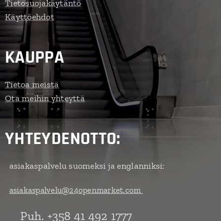
Tietosuojakäytäntö
Käyttöehdot
KAUPPA
Tietoa meistä
Ota meihin yhteyttä
YHTEYDENOTTO:
asiakaspalvelu suomeksi ja englanniksi:
asiakaspalvelu@24openmarket.com
Puh. +358 41 492 1777