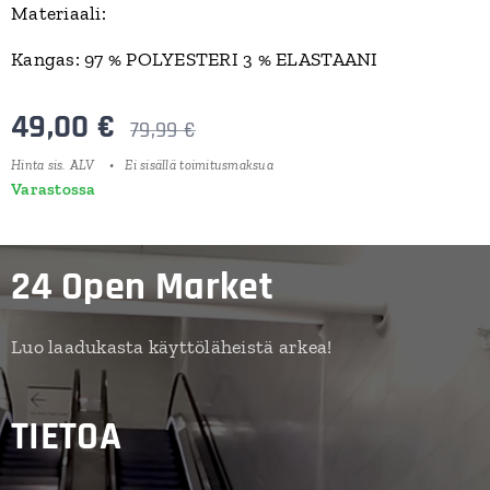
Materiaali:
Kangas: 97 % POLYESTERI 3 % ELASTAANI
49,00
€
79,99
€
Hinta sis. ALV
Ei sisällä toimitusmaksua
Varastossa
24 Open Market
Luo laadukasta käyttöläheistä arkea!
TIETOA