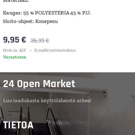
Kangas: 55 % POLYESTERIA 45 % P.U.
Hoito-ohjeet: Konepesu
9,95
€
36,99
€
Hinta sis. ALV
Ei sisällä toimitusmaksua
Varastossa
24 Open Market
Luo laadukasta käyttöläheistä arkea!
TIETOA