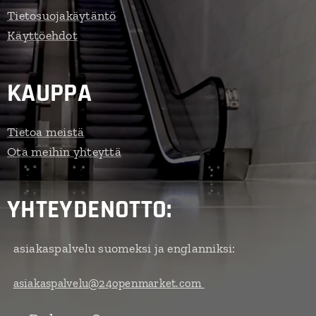
Tietosuojakäytäntö
Käyttöehdot
KAUPPA
Tietoa meistä
Ota meihin yhteyttä
YHTEYDENOTTO:
asiakaspalvelu suomeksi ja englanniksi:
asiakaspalvelu@24openmarket.com